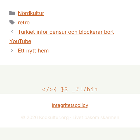
Kategorier
Nördkultur
Etiketter
retro
Turkiet inför censur och blockerar bort
YouTube
Ett nytt hem
</>
{ }
$ _
#!/bin
Integritetspolicy
© 2026 Kodkultur.org · Livet bakom skärmen